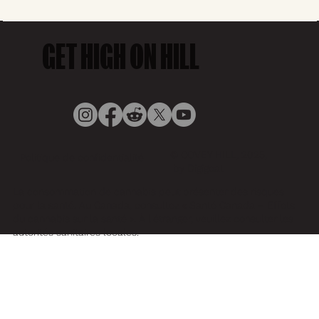
GET HIGH ON HILL
© COVEY HILL, 2025,
Politique de confidentialité
by Digigoat
La consommation de cannabis peut présenter des risques
pour la santé. Au Canada, consultez « Santé Canada – Effets
du cannabis sur la santé ». À l'étranger, veuillez consulter les
autorités sanitaires locales.