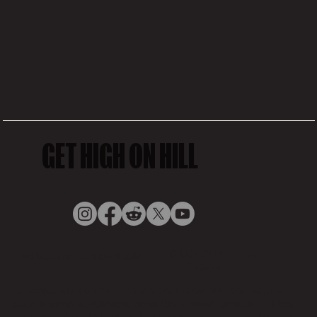
GET HIGH ON HILL
© COVEY HILL, 2025,
Politique de confidentialité
by Digigoat
La consommation de cannabis peut présenter des risques
pour la santé. Au Canada, consultez « Santé Canada – Effets