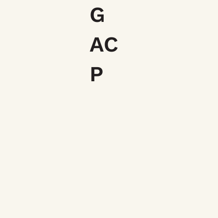
G
AC
P