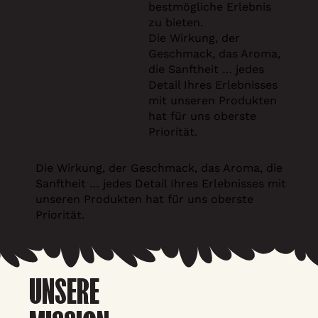
bestmögliche Erlebnis
zu bieten.
Die Wirkung, der
Geschmack, das Aroma,
die Sanftheit … jedes
Detail Ihres Erlebnisses
mit unseren Produkten
hat für uns oberste
Priorität.
Die Wirkung, der Geschmack, das Aroma, die
Sanftheit … jedes Detail Ihres Erlebnisses mit
unseren Produkten hat für uns oberste
Priorität.
UNSERE