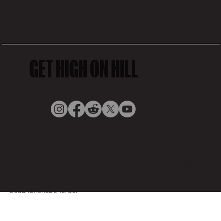
GET HIGH ON HILL
© COVEY HILL, 2025,
Datenschutzrichtlinie
by Digigoat
Der Konsum von Cannabis kann Gesundheitsrisiken bergen. In
Kanada besuchen Sie bitte „Health Canada – Cannabis Health
Effects“. International wenden Sie sich bitte an Ihre örtliche
Gesundheitsbehörde.