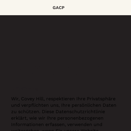
GACP
DATENSCHUTZRICHTLINIE
1. Einführung
Wir, Covey Hill, respektieren Ihre Privatsphäre
und verpflichten uns, Ihre persönlichen Daten
zu schützen. Diese Datenschutzrichtlinie
erklärt, wie wir Ihre personenbezogenen
Informationen erfassen, verwenden und
weitergeben, wenn Sie unsere Website