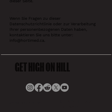
dieser Seite.
8. Kontakt
Wenn Sie Fragen zu dieser
Datenschutzrichtlinie oder zur Verarbeitung
Ihrer personenbezogenen Daten haben,
kontaktieren Sie uns bitte unter:
info@hortimed.ca
.
GET HIGH ON HILL
© COVEY HILL, 2025,
Datenschutzrichtlinie
by Digigoat